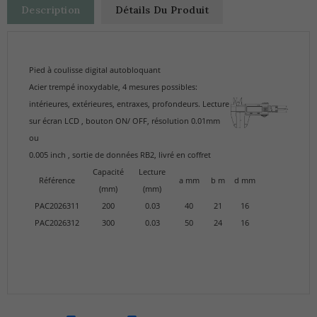
Description
Détails Du Produit
Pied à coulisse digital autobloquant
Acier trempé inoxydable, 4 mesures possibles:
intérieures, extérieures, entraxes, profondeurs. Lecture
sur écran LCD , bouton ON/ OFF, résolution 0.01mm
ou
0.005 inch , sortie de données RB2, livré en coffret
Capacité
Lecture
Référence
a mm
b m
d mm
(mm)
(mm)
PAC2026311
200
0.03
40
21
16
PAC2026312
300
0.03
50
24
16