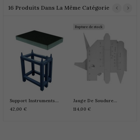
16 Produits Dans La Même Catégorie
Rupture de stock
P
É
1
Support Instruments
Jauge De Soudure
Pour Marbre À Inserts
Universelle
42,00 €
114,00 €