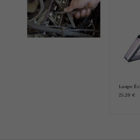
Loupe Éc
25,20 €