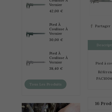
Coulisse À
Vernier
42,00 €
Pied À
Partager
Coulisse À
Vernier
30,00 €
Descript
Pied À
Coulisse À
Vernier
Pied à co
38,40 €
Référen
PAC1004
Tous Les Produits
16 Prod