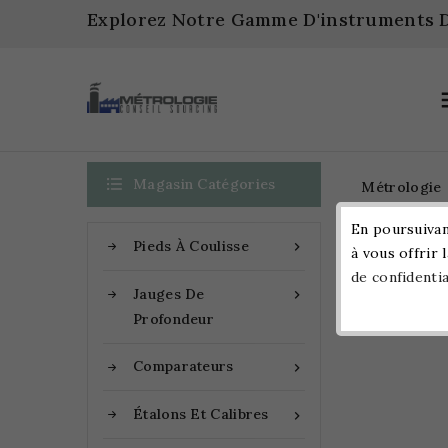
Explorez Notre Gamme D'instruments D

Magasin Catégories
Métrologie
En poursuivant
Pieds À Coulisse

à vous offrir 
Accueil
de confidentia
Jauges De

Profondeur
Comparateurs

Étalons Et Calibres
