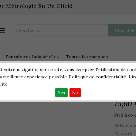
e Métrologie En Un Click!

Chercher
Fournitures Industrielles
Toutes les marques
 votre navigation sur ce site, vous acceptez l'utilisation de coo
la meilleure expérience possible. Politique de confidentialité
Lir
Pied À Coulisse Dentaire
lité
Pied À
75,60
Pied à cou
Référence
En stock