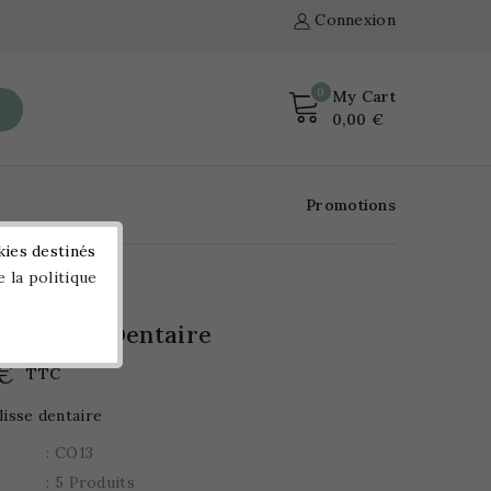
Connexion
0
My Cart
0,00 €
Promotions
kies destinés
e la politique
 Coulisse Dentaire
 €
TTC
lisse dentaire
: CO13
: 5 Produits