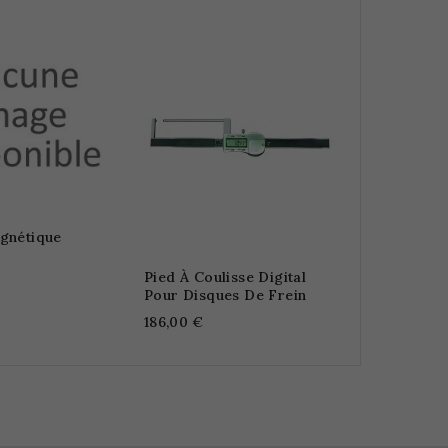
Photo Vidé
WI-FI
306,00 €
gnétique
Pied À Coulisse Digital
Pour Disques De Frein
186,00 €