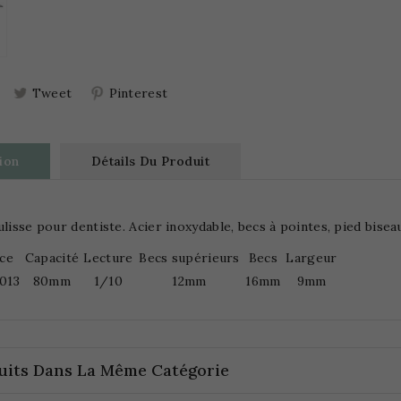
Tweet
Pinterest
ion
Détails Du Produit
ulisse pour dentiste. Acier inoxydable, becs à pointes, pied bisea
ce
Capacité
Lecture
Becs supérieurs
Becs
Largeur
013
80mm
1/10
12mm
16mm
9mm
uits Dans La Même Catégorie