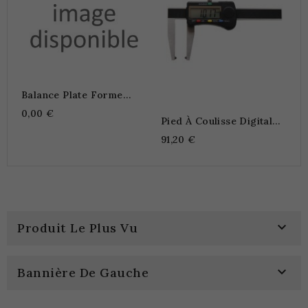
Balance Plate Forme
Modèle DE-D
0,00 €
Pied À Coulisse Digital
Pour Disque De Frein.
91,20 €

Produit Le Plus Vu

Bannière De Gauche