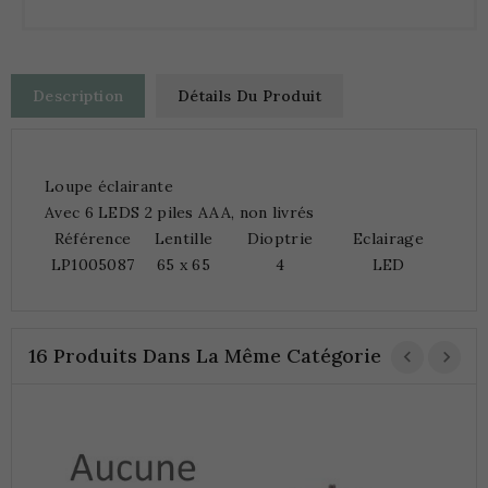
Description
Détails Du Produit
Loupe éclairante
Avec 6 LEDS 2 piles AAA, non livrés
Référence
Lentille
Dioptrie
Eclairage
LP1005087
65 x 65
4
LED
16 Produits Dans La Même Catégorie
C
M
0