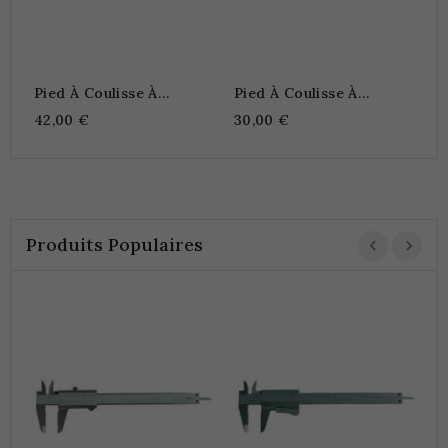
Pied À Coulisse À
Pied À Coulisse À
Vernier
Vernier
42,00 €
30,00 €
Produits Populaires
P
3