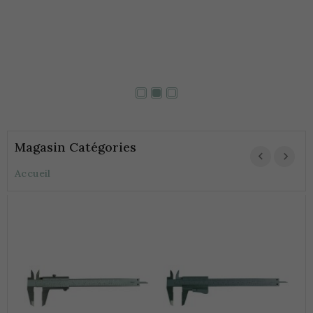
Magasin Catégories
Accueil
P
V
3