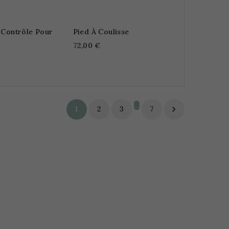
 Contrôle Pour
Pied À Coulisse
72,00 €
…
1
2
3
7
