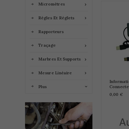
Micromètres

Règles Et Réglets

Rapporteurs
Traçage

Marbres Et Supports

Mesure Linéaire

Informat
Plus
Connecte

0,00 €