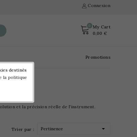
Connexion
0
My Cart
0,00 €
Promotions
kies destinés
e la politique
olution et la précision réelle de l'instrument.

Pertinence
Trier par :