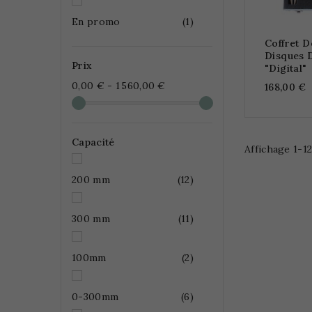
En promo
(1)
Coffret D
Disques 
Prix
"digital"
0,00 € - 1 560,00 €
168,00 €
Capacité
Affichage 1-12
200 mm
(12)
300 mm
(11)
100mm
(2)
0-300mm
(6)