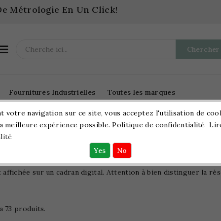
e Métrologie En Un Click!

Chercher
Fournitures Industrielles
Toutes les marques
 votre navigation sur ce site, vous acceptez l'utilisation de coo
la meilleure expérience possible. Politique de confidentialité
Lir
Métrologie
Pieds À Coulisse
Digitaux
lité
affichée sur un cadran digital. Attention à bien distinguer la rés
 a 73 produits.