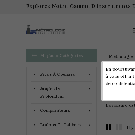
Explorez Notre Gamme D'instruments D

Magasin Catégories
Métrologie
En poursuivant
Pieds À Coulisse

à vous offrir 
Accueil
de confidentia
Jauges De

Digitaux
Profondeur
La mesure est 
Comparateurs

Étalons Et Calibres

Il y