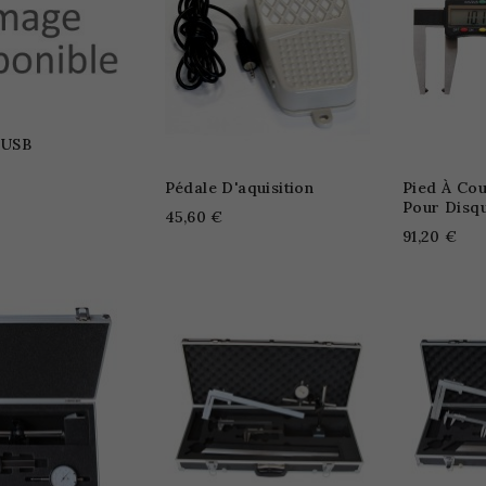
 USB
Pédale D'aquisition
Pied À Cou
Pour Disqu
45,60 €
91,20 €