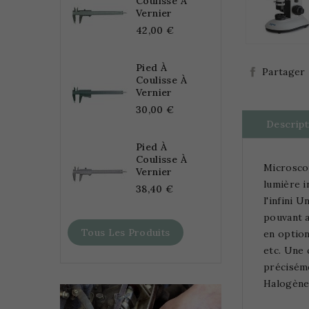
Coulisse À
Vernier
42,00 €
Pied À
Partager
Coulisse À
Vernier
30,00 €
Descript
Pied À
Coulisse À
Microsco
Vernier
lumière i
38,40 €
l'infini 
pouvant a
Tous Les Produits
en option
etc. Une 
préciséme
Halogène