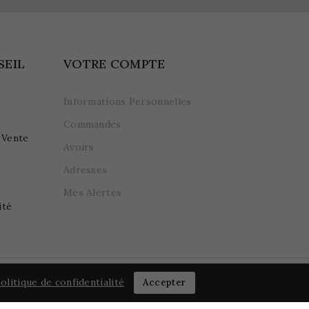
SEIL
VOTRE COMPTE
Informations Personnelles
Commandes
 Vente
Avoirs
Adresses
Mes Alertes
ité
olitique de confidentialité
Accepter