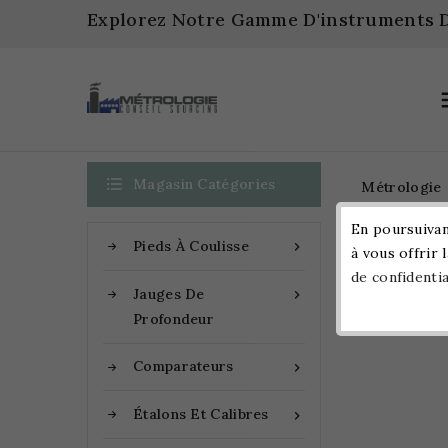
Explorez Notre Gamme D'instruments D

Magasin Catégories
Métrologie
En poursuivant
Pieds À Coulisse

à vous offrir 
Accueil
de confidentia
Jauges De

Profondeur
Comparateurs

Étalons Et Calibres
