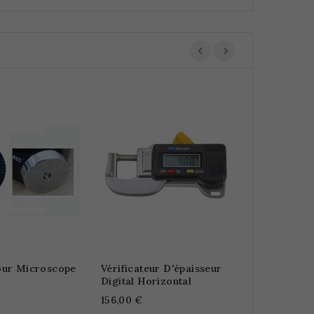
Rupture de sto
Pied À Coul
Amagnétiq
318,00 €
ur Microscope
Vérificateur D'épaisseur
Digital Horizontal
156,00 €