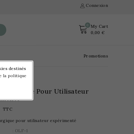
Connexion
0
My Cart
0,00 €
Promotions
kies destinés
e la politique
allurgique Pour Utilisateur
imenté
TTC
urgique pour utilisateur expérimenté
: OLF-1