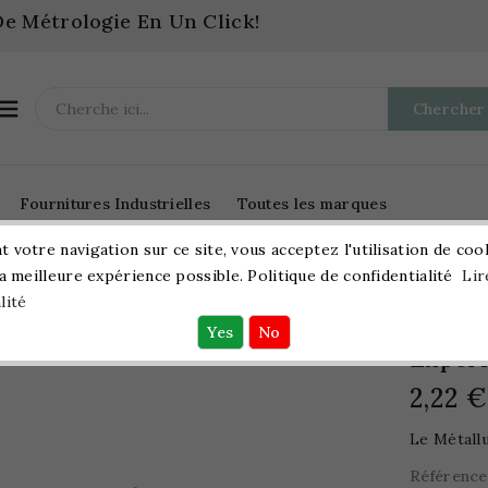
e Métrologie En Un Click!

Chercher
Fournitures Industrielles
Toutes les marques
 votre navigation sur ce site, vous acceptez l'utilisation de coo
la meilleure expérience possible. Politique de confidentialité
Lir
Le Métallurgique Pour Utilisateur Expérimenté
lité
Le Mét
Expér
2,22 €
Le Métall
Référence