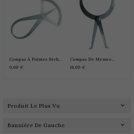
0
Compas À Pointes Sèches
Compas De Mesure
À Ressort
Double
0,00 €
18,00 €

Produit Le Plus Vu

Bannière De Gauche