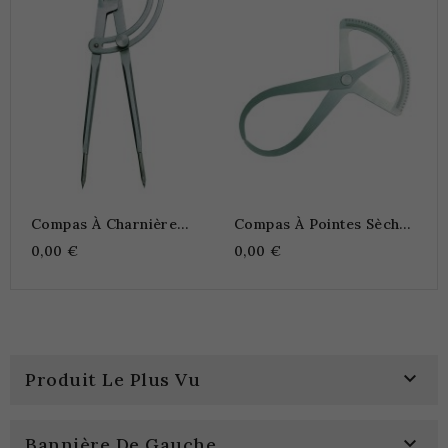
C
D
1
Compas À Charnière
Compas À Pointes Sèches
Acier 1/4 Cercle À
À Ressort
0,00 €
0,00 €
Blocage

Produit Le Plus Vu

Bannière De Gauche