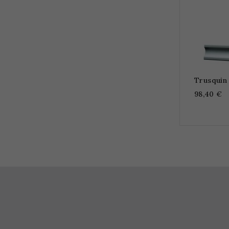
Trusquin 
98,40 €