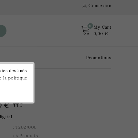
Connexion
0
My Cart
0,00 €
Promotions
kies destinés
e la politique
Digital
in Digital
0 €
TTC
igital
: T2027000
: 5 Produits