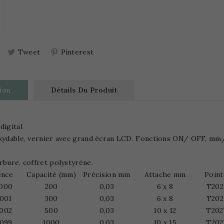
Tweet
Pinterest
ion
Détails Du Produit
digital
xydable, vernier avec grand écran LCD. Fonctions ON/ OFF, mm/ 
rbure, coffret polystyrène.
ence
Capacité (mm)
Précision mm
Attache mm
Poin
000
200
0,03
6 x 8
T202
001
300
0,03
6 x 8
T202
002
500
0,03
10 x 12
T202
099
1000
0,03
10 x 15
T202