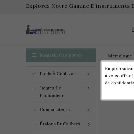
Explorez Notre Gamme D'instruments D

Magasin Catégories
Métrologie
En poursuivant
Pieds À Coulisse

à vous offrir 
Accueil
de confidentia
Jauges De

Profondeur
Comparateurs

Étalons Et Calibres
