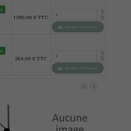
nt
1 380,00 € TTC
Ajouter Au Panier

nt
264,00 € TTC
Ajouter Au Panier

Trusquin Di
474,00 €