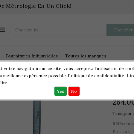
e Métrologie En Un Click!

Chercher
Fournitures Industrielles
Toutes les marques
 votre navigation sur ce site, vous acceptez l'utilisation de coo
la meilleure expérience possible. Politique de confidentialité
Lir
Métrologie
Traçage
Trusquins
Trusquin 
lité
Trusqu
264,0
Trusquin d
Référence
En stock