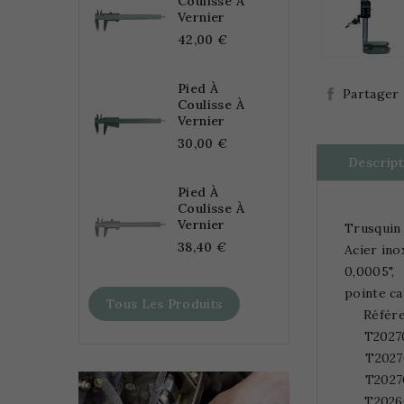
Coulisse À
Vernier
42,00 €
Pied À
Partager
Coulisse À
Vernier
30,00 €
Descript
Pied À
Coulisse À
Vernier
Trusquin 
38,40 €
Acier ino
0,0005",
pointe ca
Tous Les Produits
Référ
T2027
T2027
T2027
T2026