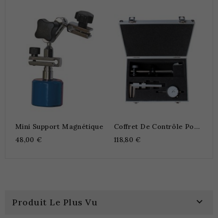
S
A
3
Mini Support Magnétique
Coffret De Contrôle Pour
Disques De Freins
48,00 €
118,80 €

Produit Le Plus Vu