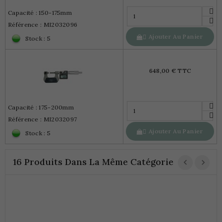
Capacité : 150-175mm
Référence : MI2032096
Ajouter Au Panier

Stock : 5
648,00 € TTC
Capacité : 175-200mm
Référence : MI2032097
Ajouter Au Panier

Stock : 5
16 Produits Dans La Même Catégorie
M
C
1