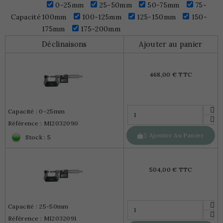
0-25mm
25-50mm
50-75mm
75-
Capacité
100mm
100-125mm
125-150mm
150-
175mm
175-200mm
Déclinaisons
Ajouter au panier
468,00 € TTC
Capacité : 0-25mm
Référence : MI2032090
Ajouter Au Panier

Stock : 5
504,00 € TTC
Capacité : 25-50mm
Référence : MI2032091