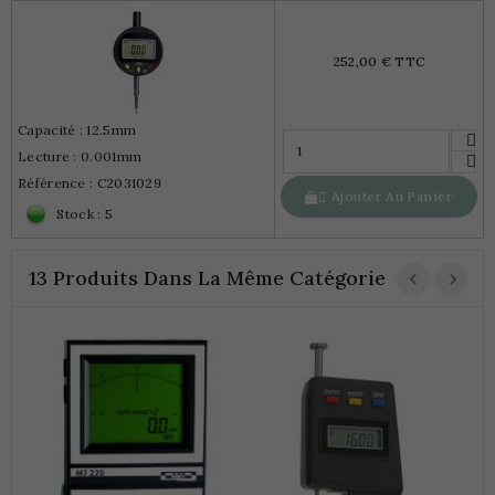
252,00 € TTC
Capacité : 12.5mm
Lecture : 0.001mm
Référence : C2031029
Ajouter Au Panier

Stock : 5
13 Produits Dans La Même Catégorie
C
D
4
D