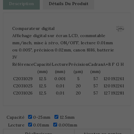
Description
Détails Du Produit
Comparateur digital
Affichage digital sur écran LCD, commutable
mm/inch, mise à zéro, ON/OFF, lecture 0.01mm
ou 0.005", précision 0.02mm, canon 8H6, batterie
3V
Référence
Capacité
Lecture
Précision
Cadran
A+B
F
G
H
(mm)
(mm)
(µm)
(mm)
C2031029
12.5
0.001
5
57
120
19
22
61
C2031025
12,5
0,01
20
57
120
19
22
61
C2031026
12,5
0,01
20
57
127
19
22
81
Capacité
0-25mm
12.5mm
Lecture
0.01mm
0.001mm