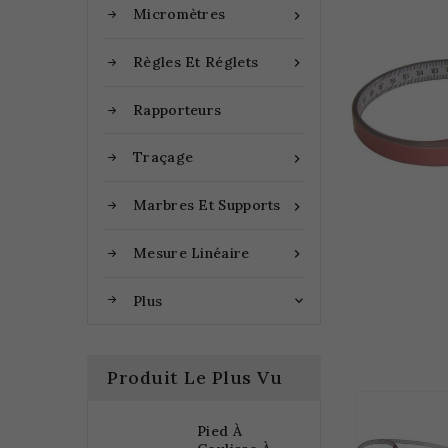
Micromètres

Règles Et Réglets

Rapporteurs
Traçage

Marbres Et Supports

Mesure Linéaire

Plus

Produit Le Plus Vu
Pied À