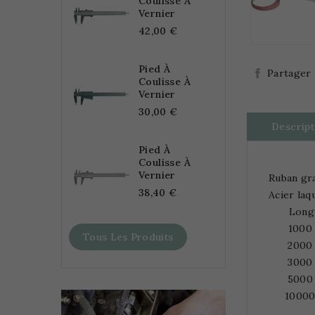
Coulisse À
Vernier
42,00 €
Pied À
Partager
Coulisse À
Vernier
30,00 €
Descript
Pied À
Coulisse À
Vernier
Ruban gr
38,40 €
Acier laq
Long
1000 
Tous Les Produits
2000 
3000 
5000 
10000 