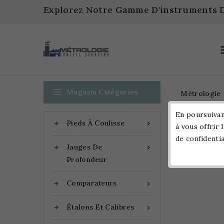
Explorez Notre Gamme D'instruments D

Magasin Catégories
Métrologie
En poursuivant
Pieds À Coulisse

à vous offrir 
Accueil
de confidentia
Jauges De

Profondeur
Comparateurs

Étalons Et Calibres
