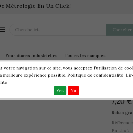
e Métrologie En Un Click!

Chercher
Fournitures Industrielles
Toutes les marques
 votre navigation sur ce site, vous acceptez l'utilisation de coo
la meilleure expérience possible. Politique de confidentialité
Lir
Métrologie
Mesure Linéaire
Mètres Roulants
lité
Ruban
7,20 €
Ruban gra
Référence
En stock