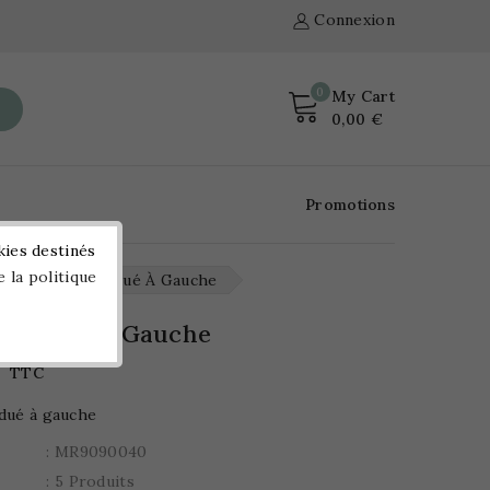
Connexion
0
My Cart
0,00 €
Promotions
kies destinés
e la politique
Ruban Gradué À Gauche
 Gradué À Gauche
TTC
dué à gauche
: MR9090040
: 5 Produits