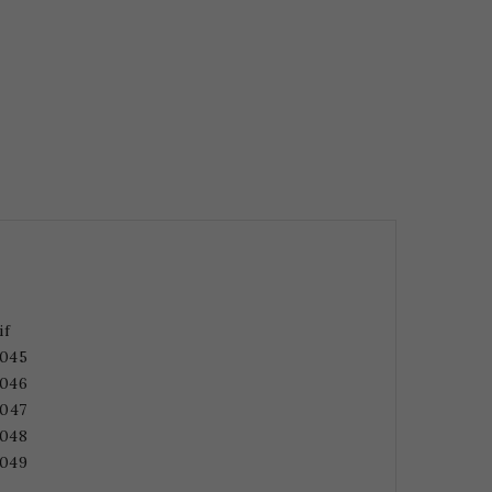
if
045
046
047
048
04
9