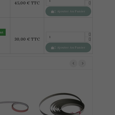
45,00 € TTC
Ajouter Au Panier

nt
30,00 € TTC
Ajouter Au Panier

Diamètreur
15,12 €