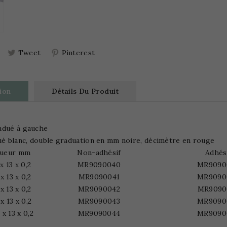
Tweet
Pinterest
ion
Détails Du Produit
adué à gauche
ué blanc, double graduation en mm noire, décimètre en rouge
ueur mm
Non-adhésif
Adhés
x 13 x 0,2
MR9090040
MR9090
x 13 x 0,2
MR9090041
MR9090
x 13 x 0,2
MR9090042
MR9090
x 13 x 0,2
MR9090043
MR9090
x 13 x 0,2
MR909004
4
MR9090