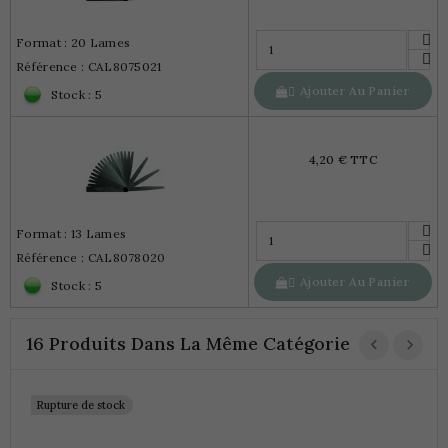
Format : 20 Lames
Référence : CAL8075021
Ajouter Au Panier

Stock : 5
4,20 € TTC
Format : 13 Lames
Référence : CAL8078020
Ajouter Au Panier

Stock : 5
16 Produits Dans La Même Catégorie
Rupture de stock
J
1