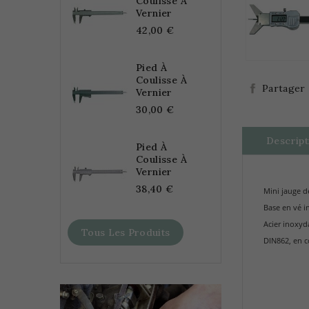
Coulisse À
Vernier
42,00 €
Pied À
Coulisse À
Partager
Vernier
30,00 €
Descript
Pied À
Coulisse À
Vernier
38,40 €
Mini jauge d
Base en vé i
Acier inoxyd
Tous Les Produits
DIN862, en c