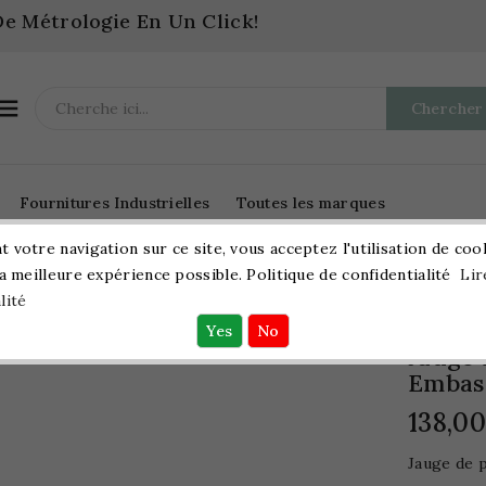
e Métrologie En Un Click!

Chercher
Fournitures Industrielles
Toutes les marques
 votre navigation sur ce site, vous acceptez l'utilisation de coo
la meilleure expérience possible. Politique de confidentialité
Lir
Métrologie
Jauges De Profondeur
Jauge Digita
lité
 Profondeur Digitale Avec Embase Pour Cylindres
Jauge 
Embas
138,0
Jauge de 