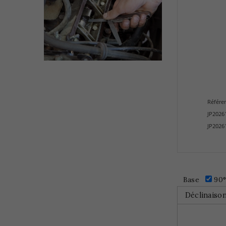
Référe
JP2026
JP2026
Base
90
Déclinaiso