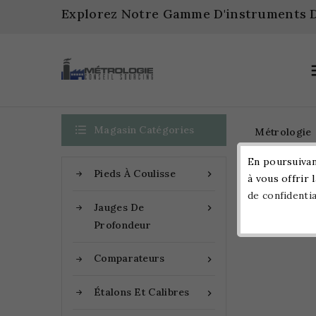
Explorez Notre Gamme D'instruments D

Magasin Catégories
Métrologie
En poursuivant
Pieds À Coulisse

à vous offrir 
Accueil
de confidentia
Jauge De
Jauges De

Profondeur
Comparateurs

Étalons Et Calibres
