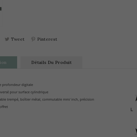
Tweet
Pinterest
ion
Détails Du Produit
e profondeur digitale
nversé pour surface cylindrique
able trempé, boîtier métal, commutable mm/ inch, précision
offret