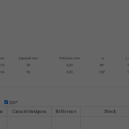
nce
Capacité mm
Précision mm
a
L
115
50
0,03
90°
1
116
50
0,03
120°
1
°
120°
ns
Caractéristiques
Référence
Stock