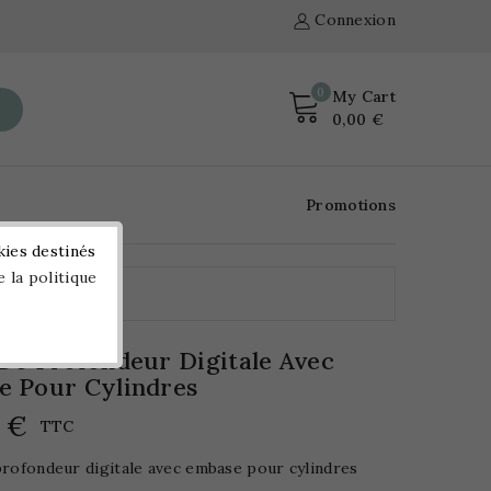
Connexion
0
My Cart
0,00 €
Promotions
kies destinés
e la politique
le
De Profondeur Digitale Avec
e Pour Cylindres
0 €
TTC
profondeur digitale avec embase pour cylindres