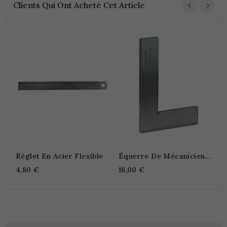
Clients Qui Ont Acheté Cet Article
R
C
6
Réglet En Acier Flexible
Équerre De Mécanicien
DIN 875/1
4,80 €
18,00 €