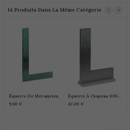
14 Produits Dans La Même Catégorie
Équerre De Mécanicien
Équerre À Chapeau DIN
É
875/1 INOX
D
9,60 €
42,00 €
1