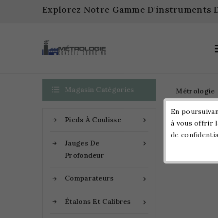
Explorez Notre Gamme D'instruments D

Magasin Catégories
Métrologie
En poursuivant
Pieds À Coulisse

à vous offrir 
Accueil
de confidentia
Jauges De

Profondeur
Comparateurs

Étalons Et Calibres
