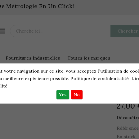
e Métrologie En Un Click!

Chercher
Fournitures Industrielles
Toutes les marques
 votre navigation sur ce site, vous acceptez l'utilisation de coo
la meilleure expérience possible. Politique de confidentialité
Lir
Métrologie
Mesure Linéaire
Décamètres
lité
Décamè
27,00
Décamètre
Référence
En stock