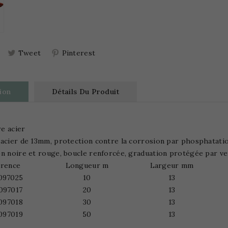
Tweet
Pinterest
ion
Détails Du Produit
e acier
acier de 13mm, protection contre la corrosion par phosphatatio
n noire et rouge, boucle renforcée, graduation protégée par ver
érence
Longueur m
Largeur mm
097025
10
13
097017
20
13
097018
30
13
097019
50
13