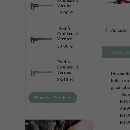
Coulisse À
Vernier
42,00 €
Pied À
Partager
Coulisse À
Vernier
30,00 €
Descript
Pied À
Coulisse À
Vernier
Décamètr
38,40 €
Ruban en 
graduatio
Réf
Tous Les Produits
MR9
MR9
MR9
MR9