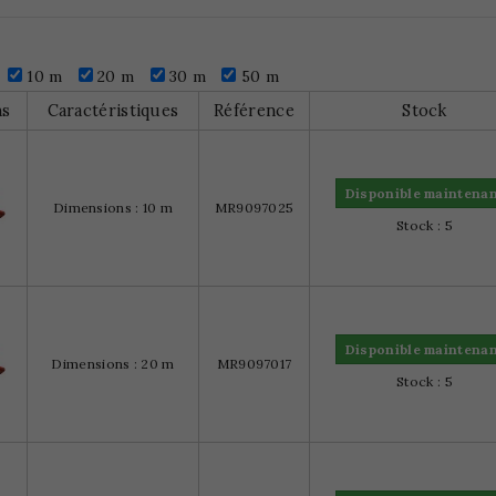
10 m
20 m
30 m
50 m
ns
Caractéristiques
Référence
Stock
Disponible maintena
Dimensions : 10 m
MR9097025
Stock : 5
Disponible maintena
Dimensions : 20 m
MR9097017
Stock : 5