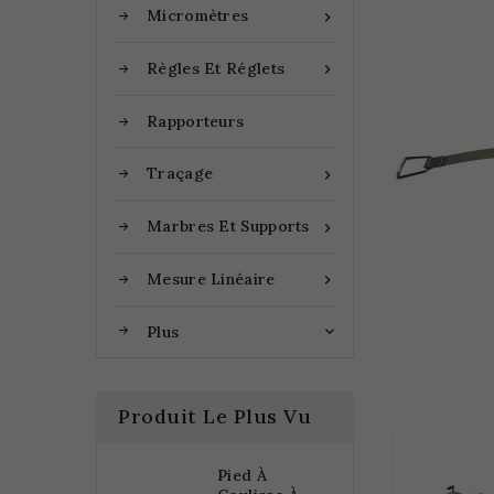
Micromètres

Règles Et Réglets

Rapporteurs
Traçage

Marbres Et Supports

Mesure Linéaire

Plus

Produit Le Plus Vu
Pied À