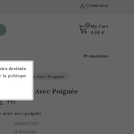
Connexion
0
My Cart
0,00 €
Promotions
kies destinés
e la politique
Décamètre Acier Avec Poignée
tre Acier Avec Poignée
 €
TTC
 acier avec poignée
: MR9097025
: 5 Produits