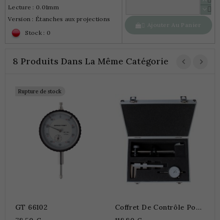
Lecture : 0.01mm
Version : Étanches aux projections
Ajouter Au Panier

Stock : 0
8 Produits Dans La Même Catégorie
Rupture de stock
C
D
1
"
GT 66102
Coffret De Contrôle Pour
Disques De Freins