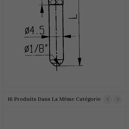
16 Produits Dans La Même Catégorie
T
C
7