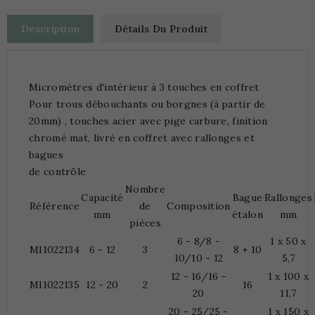
Description
Détails Du Produit
Micromètres d'intérieur à 3 touches en coffret
Pour trous débouchants ou borgnes (à partir de
20mm) , touches acier avec pige carbure, finition
chromé mat, livré en coffret avec rallonges et
bagues
de contrôle
Nombre
Capacité
Bague
Rallonges
Référence
de
Composition
mm
étalon
mm
pièces
6 - 8/8 -
1 x 50 x
MI1022134
6 - 12
3
8 + 10
10/10 - 12
5,7
12 - 16/16 -
1 x 100 x
MI1022135
12 - 20
2
16
20
11,7
20 - 25/25 -
1 x 150 x