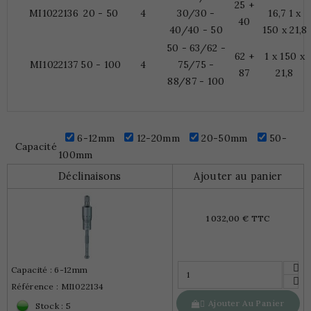
25 +
MI1022136
20 - 50
4
30/30 -
16,7 1 x
40
40/40 - 50
150 x 21,8
50 - 63/62 -
62 +
1 x 150 x
MI1022137
50 - 100
4
75/75 -
87
21,8
88/87 - 100
6-12mm
12-20mm
20-50mm
50-
Capacité
100mm
Déclinaisons
Ajouter au panier
1 032,00 € TTC
Capacité : 6-12mm
Référence : MI1022134
Ajouter Au Panier

Stock : 5