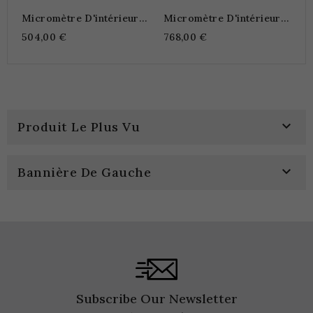
Micromètre D'intérieur À
Micromètre D'intérieur À
3 Touches Lecture Sur
3 Touches Digital
504,00 €
768,00 €
Vernier

Produit Le Plus Vu

Bannière De Gauche
Subscribe Our Newsletter