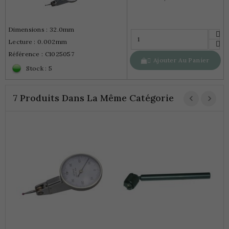
Dimensions : 32.0mm
Lecture : 0.002mm
Référence : C1025057
Ajouter Au Panier

Stock : 5
7 Produits Dans La Même Catégorie
C
A
8