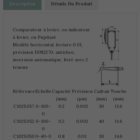
Description
Détails Du Produit
Comparateur à levier, ou indicateur
à levier, ou Pupitast
Modèle horizontal, lecture 0.01,
précision DIN2270, antichoc,
inversion automatique, livré avec 2
tenons
Référence
Echelle
Capacité
Précision
Cadran
Touche
(mm)
(µm)
(mm)
(mm)
C1025057
0-100-
0.2
0.002
30
11.6
0
C1025052
0-100-
0.2
0.002
40
11.6
0
C1025050
0-40-0
0.8
0.01
30
14.6