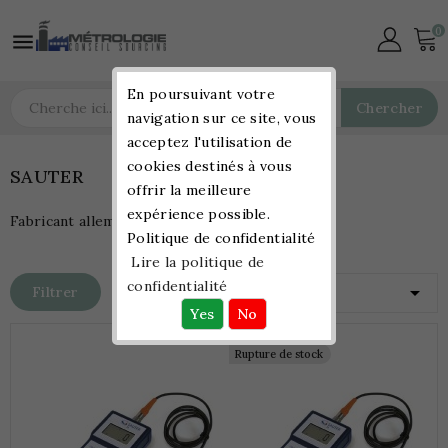
0

En poursuivant votre
Chercher
navigation sur ce site, vous
acceptez l'utilisation de
cookies destinés à vous
SAUTER
offrir la meilleure
expérience possible.
Fabricant allemand d'instruments de mesure
Politique de confidentialité
Lire la politique de
confidentialité

Filtrer
Pertinence
Rupture de stock