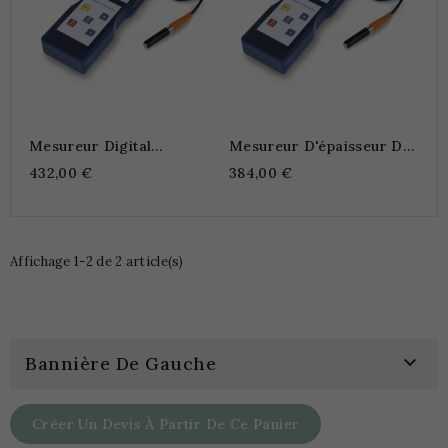
Mesureur Digital
Mesureur D'épaisseur De
D‘épaisseur De
Paroi Par Ultrason TB-US
432,00 €
384,00 €
Revêtement SAUTER TB
Affichage 1-2 de 2 article(s)

Bannière De Gauche
Créer Un Devis À Partir De Ce Panier